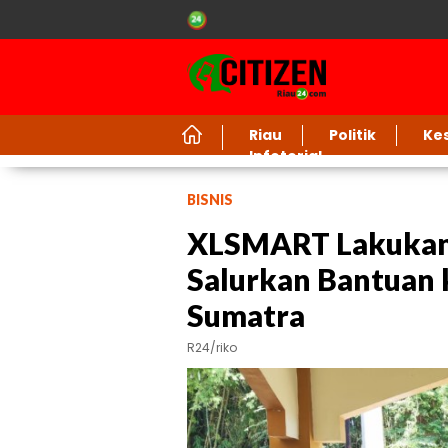
Riau
Politik
Ke
Infotorial
BISNIS
XLSMART Lakukan 
Salurkan Bantuan 
Sumatra
R24/riko