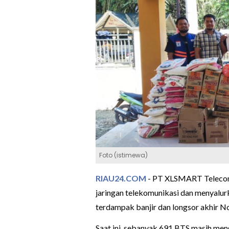
Foto (istimewa)
RIAU24.COM
- PT XLSMART Telecom
jaringan telekomunikasi dan menyalur
terdampak banjir dan longsor akhir N
Saat ini, sebanyak 691 BTS masih men