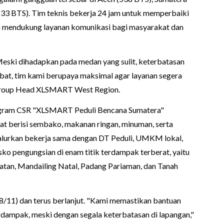
(33 BTS). Tim teknis bekerja 24 jam untuk memperbaiki
na mendukung layanan komunikasi bagi masyarakat dan
 Meski dihadapkan pada medan yang sulit, keterbatasan
at, tim kami berupaya maksimal agar layanan segera
al Group Head XLSMART West Region.
ogram CSR "XLSMART Peduli Bencana Sumatera"
at berisi sembako, makanan ringan, minuman, serta
salurkan bekerja sama dengan DT Peduli, UMKM lokal,
osko pengungsian di enam titik terdampak terberat, yaitu
latan, Mandailing Natal, Padang Pariaman, dan Tanah
(28/11) dan terus berlanjut. "Kami memastikan bantuan
dampak, meski dengan segala keterbatasan di lapangan,"