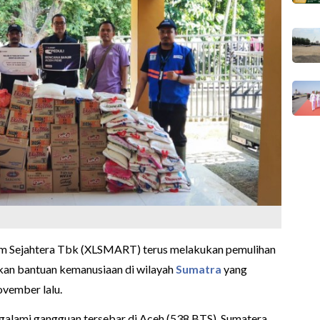
 Sejahtera Tbk (XLSMART) terus melakukan pemulihan
kan bantuan kemanusiaan di wilayah
Sumatra
yang
ovember lalu.
galami gangguan tersebar di Aceh (538 BTS), Sumatera