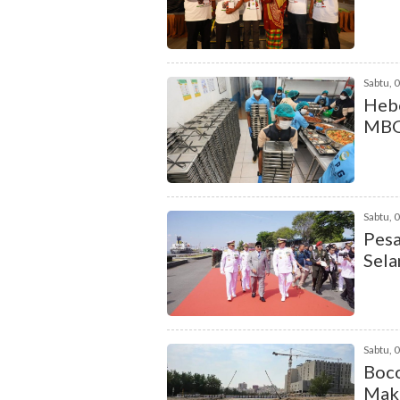
Sabtu, 
Hebo
MB
Sabtu, 
Pesa
Sela
Sabtu, 
Boco
Mak