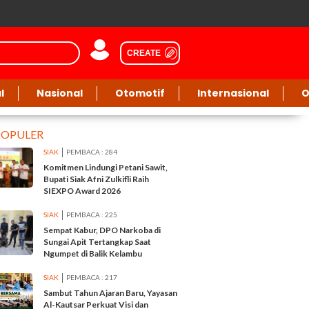
CREATE
l
Nasional
Otomotif
Internasional
O
POPULER
SIAK
PEMBACA : 284
Komitmen Lindungi Petani Sawit,
Bupati Siak Afni Zulkifli Raih
SIEXPO Award 2026
SIAK
PEMBACA : 225
Sempat Kabur, DPO Narkoba di
Sungai Apit Tertangkap Saat
Ngumpet di Balik Kelambu
SIAK
PEMBACA : 217
Sambut Tahun Ajaran Baru, Yayasan
Al-Kautsar Perkuat Visi dan