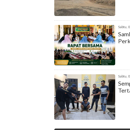
Sabtu, 
Samb
Perk
Sabtu, 
Semp
Tert