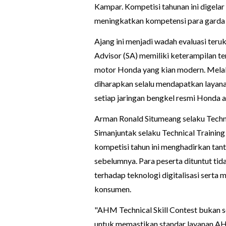
Kampar. Kompetisi tahunan ini digela
meningkatkan kompetensi para garda t
Ajang ini menjadi wadah evaluasi ter
Advisor (SA) memiliki keterampilan t
motor Honda yang kian modern. Melalu
diharapkan selalu mendapatkan layana
setiap jaringan bengkel resmi Honda 
Arman Ronald Situmeang selaku Techn
Simanjuntak selaku Technical Traini
kompetisi tahun ini menghadirkan tan
sebelumnya. Para peserta dituntut tida
terhadap teknologi digitalisasi sert
konsumen.
"AHM Technical Skill Contest bukan s
untuk memastikan standar layanan AHAS