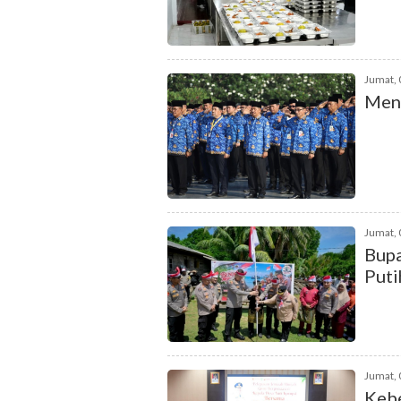
Jumat, 
Menc
Jumat, 
Bupa
Puti
Jumat, 
Keb