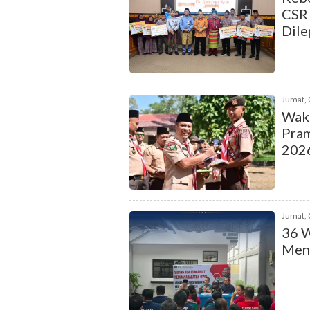
CSR 
Dile
Jumat, 
Waki
Pram
202
Jumat, 
36 W
Mend