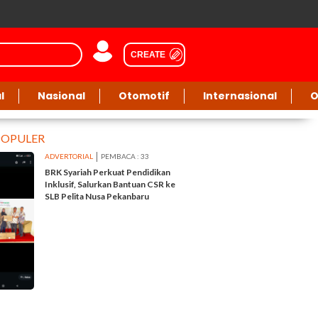
CREATE
l
Nasional
Otomotif
Internasional
O
POPULER
ADVERTORIAL
PEMBACA : 33
BRK Syariah Perkuat Pendidikan
Inklusif, Salurkan Bantuan CSR ke
SLB Pelita Nusa Pekanbaru