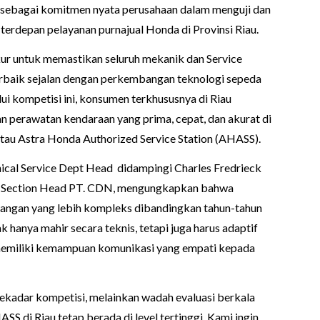
r sebagai komitmen nyata perusahaan dalam menguji dan
erdepan pelayanan purnajual Honda di Provinsi Riau.
ukur untuk memastikan seluruh mekanik dan Service
erbaik sejalan dengan perkembangan teknologi sepeda
i kompetisi ini, konsumen terkhususnya di Riau
n perawatan kendaraan yang prima, cepat, dan akurat di
atau Astra Honda Authorized Service Station (AHASS).
ical Service Dept Head didampingi Charles Fredrieck
ng Section Head PT. CDN, mengungkapkan bahwa
tangan yang lebih kompleks dibandingkan tahun-tahun
k hanya mahir secara teknis, tetapi juga harus adaptif
a memiliki kemampuan komunikasi yang empati kepada
ekadar kompetisi, melainkan wadah evaluasi berkala
S di Riau tetap berada di level tertinggi. Kami ingin