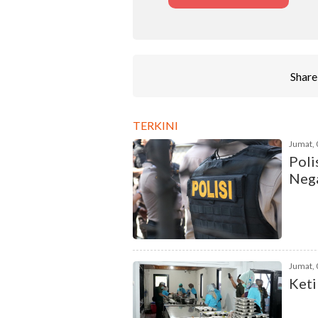
Share 
TERKINI
Jumat, 
Poli
Nega
Jumat, 
Keti