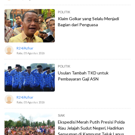
POLITIK
Klaim Golkar yang Selalu Menjadi
Bagian dari Penguasa
R24/azhar
Rabu, 05 Agustus 2026
POLITIK
Usulan Tambah TKD untuk
Pembayaran Gaji ASN
R24/azhar
Rabu, 05 Agustus 2026
SIAK
Ekspedisi Merah Putih Presisi Polda
Riau Jelajah Sudut Negeri, Hadirkan
Senyuman di Kampung Teluk Lanus