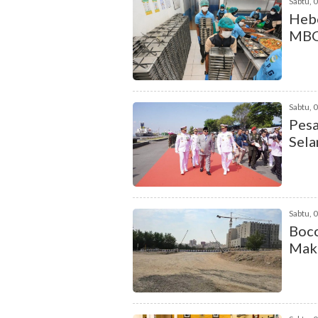
Sabtu, 
Hebo
MB
Sabtu, 
Pesa
Sela
Sabtu, 
Boco
Mak