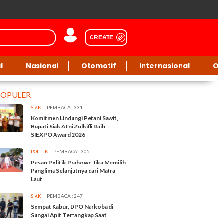
CREATE
l
Nasional
Otomotif
Internasional
O
POPULER
SIAK
PEMBACA : 331
Komitmen Lindungi Petani Sawit,
Bupati Siak Afni Zulkifli Raih
SIEXPO Award 2026
POLITIK
PEMBACA : 305
Pesan Politik Prabowo Jika Memilih
Panglima Selanjutnya dari Matra
Laut
SIAK
PEMBACA : 247
Sempat Kabur, DPO Narkoba di
Sungai Apit Tertangkap Saat