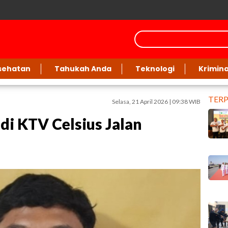
sehatan
Tahukah Anda
Teknologi
Krimina
TER
Selasa, 21 April 2026 | 09:38 WIB
di KTV Celsius Jalan