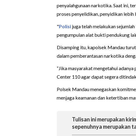
penyalahgunaan narkotika. Saat ini, t
proses penyelidikan, penyidikan lebih l
"
Polisi
juga telah melakukan sejumlah t
pengumpulan alat bukti pendukung lain
Disamping itu, kapolsek Mandau turu
dalam pemberantasan narkotika denga
“Jika masyarakat mengetahui adanya p
Center 110 agar dapat segera ditindakl
Polsek Mandau menegaskan komitmenn
menjaga keamanan dan ketertiban mas
Tulisan ini merupakan kirim
sepenuhnya merupakan ta