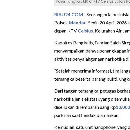
Polisi Tangkap MR di KTV Celsius Jalan
RIAU24.COM
- Seorang pria berinisia
Polsek
Mandau
, Senin 20 April 2026 
depan KTV
Celsius
, Kelurahan Air J
Kapolres Bengkalis, Fahrian Saleh Si
menyampaikan bahwa penangkapan ini 
aktivitas penyalahgunaan narkotika di 
“Setelah menerima informasi, tim lan
tersangka beserta barang bukti,”ungk
Dari tangan tersangka, petugas berha
narkotika jenis ekstasi, yang ditemuk
diselipkan di lembaran uang Rp
10.000
parkiran saat hendak diamankan.
Kemudian, satu unit handphone, yang 