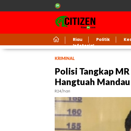
Riau
Politik
Ke
Infotorial
KRIMINAL
Polisi Tangkap MR 
Hangtuah Mandau
R24/hari