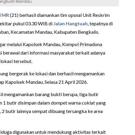
 Hangtuah Mandau
l
MR
(21) berhasil diamankan tim opsnal Unit Reskrim
sekitar pukul 03.30 WIB di
Jalan
Hangtuah
, tepatnya di
amban, Kecamatan Mandau, Kabupaten Bengkalis.
regar melalui Kapolsek Mandau, Kompol Primadona
berawal dari informasi masyarakat terkait adanya
lokasi tersebut.
gsung bergerak ke lokasi dan berhasil mengamankan
ap Kapolsek Mandau, Selasa 21 April 2026.
sil mengamankan barang bukti berupa, tiga butir
an 1 butir disimpan dalam dompet warna coklat yang
, 2 butir lainnya sempat dibuang tersangka ke area
diduga digunakan untuk mendukung aktivitas terkait