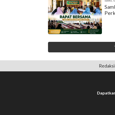
Sabtu, 
Samb
Perk
Redaksi
Dapatkan 