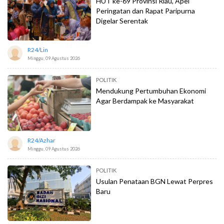
HUT ke-69 Provinsi Riau, Apel
Peringatan dan Rapat Paripurna
Digelar Serentak
R24/lin
Minggu, 09 Agustus 2026
POLITIK
Mendukung Pertumbuhan Ekonomi
Agar Berdampak ke Masyarakat
R24/azhar
Minggu, 09 Agustus 2026
POLITIK
Usulan Penataan BGN Lewat Perpres
Baru