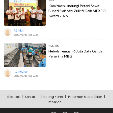
SIAK
Komitmen Lindungi Petani Sawit,
Bupati Siak Afni Zulkifli Raih SIEXPO
Award 2026
R24/lin
Sabtu, 08 Agustus 2026
POLITIK
Heboh Temuan 6 Juta Data Ganda
Penerima MBG
R24/azhar
Sabtu, 08 Agustus 2026
Redaksi
Kontak
Tentang Kami
Pedoman Media Siber
Info Iklan