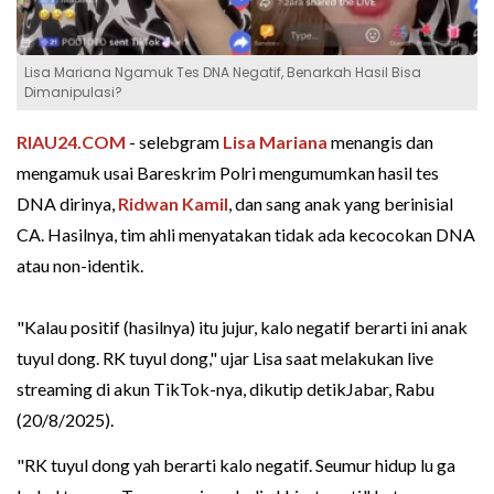
Lisa Mariana Ngamuk Tes DNA Negatif, Benarkah Hasil Bisa
Dimanipulasi?
RIAU24.COM
- selebgram
Lisa Mariana
menangis dan
mengamuk usai Bareskrim Polri mengumumkan hasil tes
DNA dirinya,
Ridwan Kamil
, dan sang anak yang berinisial
CA. Hasilnya, tim ahli menyatakan tidak ada kecocokan DNA
atau non-identik.
"Kalau positif (hasilnya) itu jujur, kalo negatif berarti ini anak
tuyul dong. RK tuyul dong," ujar Lisa saat melakukan live
streaming di akun TikTok-nya, dikutip detikJabar, Rabu
(20/8/2025).
"RK tuyul dong yah berarti kalo negatif. Seumur hidup lu ga