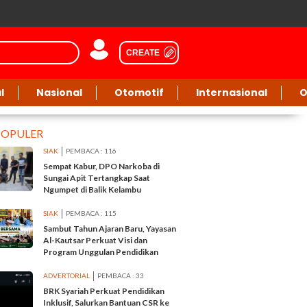
CREATE
l
Nasional
Otomotif
Internasional
O
POPULER
SIAK
PEMBACA : 116
Sempat Kabur, DPO Narkoba di
Sungai Apit Tertangkap Saat
Ngumpet di Balik Kelambu
SIAK
PEMBACA : 115
Sambut Tahun Ajaran Baru, Yayasan
Al-Kautsar Perkuat Visi dan
Program Unggulan Pendidikan
ADVERTORIAL
PEMBACA : 33
BRK Syariah Perkuat Pendidikan
Inklusif, Salurkan Bantuan CSR ke