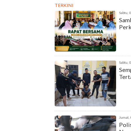
TERKINI
Sabtu, 
Samb
Perk
Sabtu, 
Semp
Tert
Jumat, 
Poli