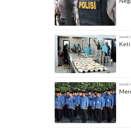
Nega
Jumat, 
Keti
Jumat, 
Menc