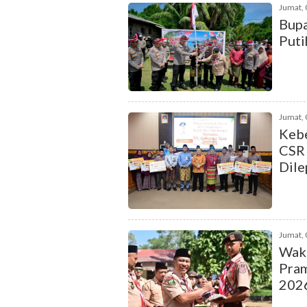
Jumat, 
Bupa
Puti
Jumat, 
Keb
CSR 
Dile
Jumat, 
Waki
Pram
202