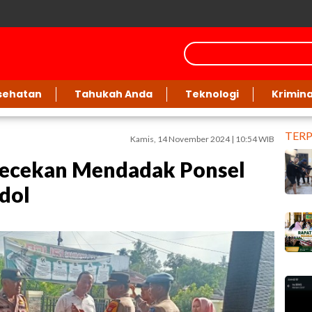
sehatan
Tahukah Anda
Teknologi
Krimina
TER
Kamis, 14 November 2024 | 10:54 WIB
gecekan Mendadak Ponsel
udol