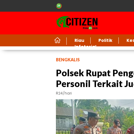
Riau
Politik
Ke
Infotorial
BENGKALIS
Polsek Rupat Pen
Personil Terkait J
R24/hari